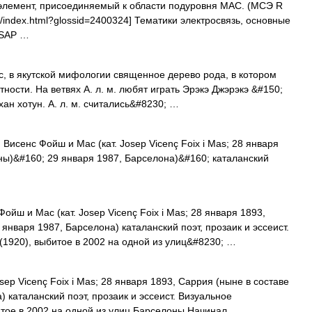
лемент, присоединяемый к области подуровня МАС. (МСЭ R
ary/index.html?glossid=2400324] Тематики электросвязь, основные
MSAP …
, в якутской мифологии священное дерево рода, в котором
ности. На ветвях А. л. м. любят играть Эрэкэ Джэрэкэ &#150;
хан хотун. А. л. м. считались&#8230; …
исенс Фойш и Мас (кат. Josep Vicenç Foix i Mas; 28 января
ны)&#160; 29 января 1987, Барселона)&#160; каталанский
йш и Мас (кат. Josep Vicenç Foix i Mas; 28 января 1893,
января 1987, Барселона) каталанский поэт, прозаик и эссеист.
1920), выбитое в 2002 на одной из улиц&#8230; …
sep Vicenç Foix i Mas; 28 января 1893, Саррия (ныне в составе
 каталанский поэт, прозаик и эссеист. Визуальное
тое в 2002 на одной из улиц Барселоны Начинал