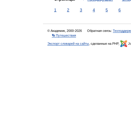
1
2
3
4
5
6
© Академик, 2000-2026
Обратная связь:
Техподдерж
👣 Путешествия
Экспорт словарей на сайты
, сделанные на PHP,
Jo