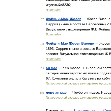
изучать&#8230; …
Википедия
Фойш-и-Мас, Жосеп
— Жосеп Висенс Фо
107
Саррия (ныне в составе Барселоны) 29 
Визуальное стихотворение Ж.В.Фойша (
Википедия
Фойш-и-Мас Жосеп Висенс
— Жосеп В
108
1893, Саррия (ныне в составе Барселон
эссеист. Визуальное стихотворение Ж.
Википедия
ан мас
— * en masse. 1. В полном сост
109
сегодня министерство en masse подает 
67. Компания желала бы взять на себя
Исторический словарь галлицизмов русског
леве ан мас
— * levée en masse. Нар
110
Исторический словарь галлицизмов русског
Страницы
←
Предыдущая
Сле