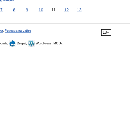
7
8
9
10
11
12
13
ка
,
Реклама на сайте
18+
omla,
Drupal,
WordPress, MODx.