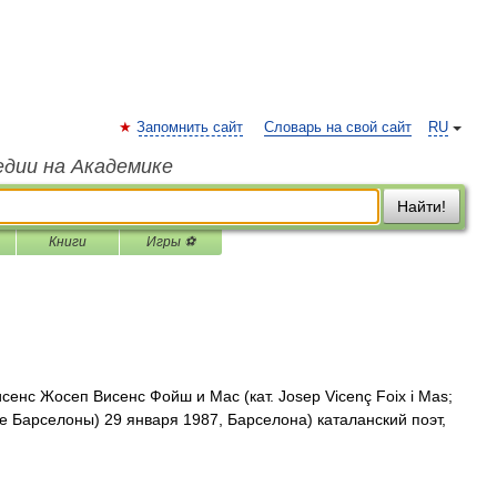
Запомнить сайт
Словарь на свой сайт
RU
едии на Академике
Найти!
Книги
Игры ⚽
нс Жосеп Висенс Фойш и Мас (кат. Josep Vicenç Foix i Mas;
е Барселоны) 29 января 1987, Барселона) каталанский поэт,