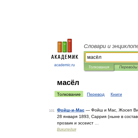
Словари и энциклоп
academic.ru
Толкования
Переводы
масёл
Толкование
Перевод
Книги
Фойш-и-Мас
— Фойш и Мас, Жосеп Висе
101
28 января 1893, Саррия (ныне в состав
прозаик и эссеист …
Википедия