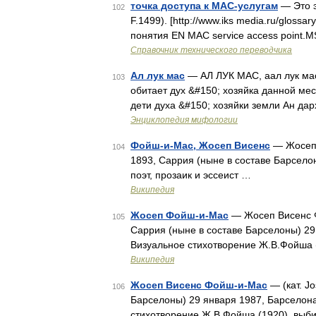
точка доступа к МАС-услугам
— Это э
102
F.1499). [http://www.iks media.ru/gloss
понятия EN MAC service access point.
Справочник технического переводчика
Ал лук мас
— АЛ ЛУК MAC, аал лук мас
103
обитает дух &#150; хозяйка данной мест
дети духа &#150; хозяйки земли Ан дар
Энциклопедия мифологии
Фойш-и-Мас, Жосеп Висенс
— Жосеп В
104
1893, Саррия (ныне в составе Барсело
поэт, прозаик и эссеист …
Википедия
Жосеп Фойш-и-Мас
— Жосеп Висенс Фо
105
Саррия (ныне в составе Барселоны) 29 
Визуальное стихотворение Ж.В.Фойша (
Википедия
Жосеп Висенс Фойш-и-Мас
— (кат. Jo
106
Барселоны) 29 января 1987, Барселона)
стихотворение Ж.В.Фойша (1920), выби