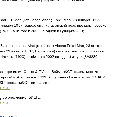
йш и Мас (кат. Josep Vicenç Foix i Mas; 28 января 1893,
января 1987, Барселона) каталанский поэт, прозаик и эссеист.
1920), выбитое в 2002 на одной из улиц&#8230; …
исенс Фойш и Мас (кат. Josep Vicenç Foix i Mas; 28 января
ы) 29 января 1987, Барселона) каталанский поэт, прозаик и
В.Фойша (1920), выбитое в 2002 на одной из улиц&#8230; …
аве, целиком. Он же &LT;Леве Веймар&GT; сказал мне, что
просьбу об отставке. 1839. А. Тургенев Вяземскому. // ОАВ 4
 &LT;поставки&GT; en masse et …
о языка
одное ополчение. БИШ …
о языка
дующая
→